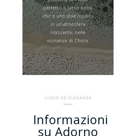
perfetto il lusso boho
chic e uno stile iconico
in un’atmosfera
rilassante, nelle
vicinanze di Chora.
LUSSO ED ELEGANZA
Informazioni
su Adorno