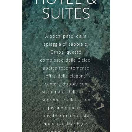
SUITES
A pochi passi dalla
spiaggia di sabbia di
Ornos, questo
complesso delle Cicladi
aperto recentemente
offre delle eleganti
camere doppie con
vista mare, delle suite
supreme e villette con
piscine o jacuzzi
private. Con una vista
aperta sul Mar Egeo,
combina in modo