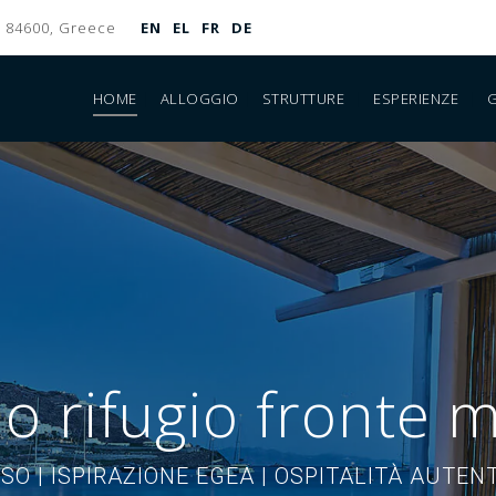
, 84600, Greece
EN
EL
FR
DE
HOME
ALLOGGIO
STRUTTURE
ESPERIENZE
G
tuo rifugio fronte 
SO | ISPIRAZIONE EGEA | OSPITALITÀ AUTEN