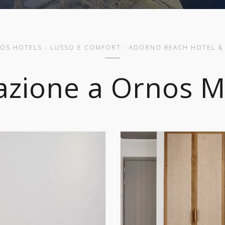
OS HOTELS - LUSSO E COMFORT - ADORNO BEACH HOTEL & 
azione a Ornos 