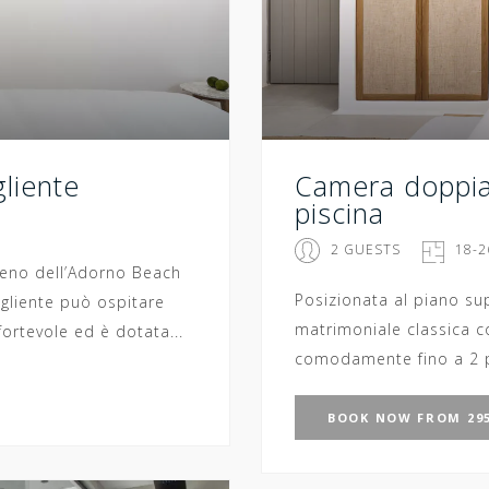
liente
Camera doppia 
piscina
2 GUESTS
18-2
rreno dell’Adorno Beach
Posizionata al piano su
gliente può ospitare
matrimoniale classica co
rtevole ed è dotata...
comodamente fino a 2 p
BOOK
NOW
FROM 295