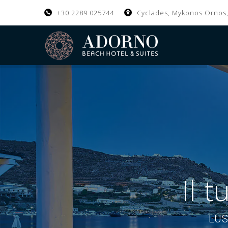
+30 2289 025744
Cyclades, Mykonos Ornos
Il 
LUS