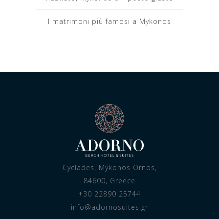
I matrimoni più famosi a Mykonos
Cyclades, Mykonos Ornos,
84600, Greece
+30 22890 25744
info@adornosuites.gr