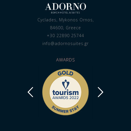
Cyclades, Mykonos Ornos,
84600, Greece
+30 22890 25744
info@adornosuites.gr
AWARDS